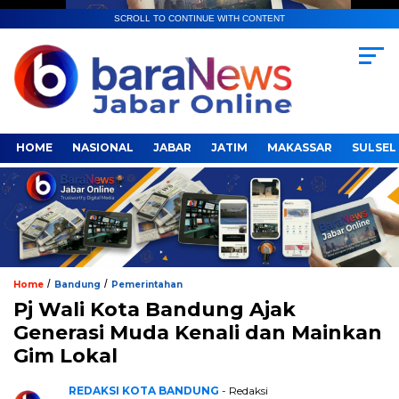
SCROLL TO CONTINUE WITH CONTENT
HOME
NASIONAL
JABAR
JATIM
MAKASSAR
SULSEL
/
/
Home
Bandung
Pemerintahan
Pj Wali Kota Bandung Ajak
Generasi Muda Kenali dan Mainkan
Gim Lokal
REDAKSI KOTA BANDUNG
- Redaksi