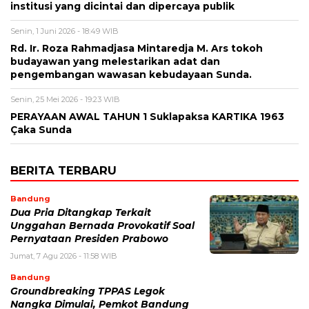
institusi yang dicintai dan dipercaya publik
Senin, 1 Juni 2026 - 18:49 WIB
Rd. Ir. Roza Rahmadjasa Mintaredja M. Ars tokoh
budayawan yang melestarikan adat dan
pengembangan wawasan kebudayaan Sunda.
Senin, 25 Mei 2026 - 19:23 WIB
PERAYAAN AWAL TAHUN 1 Suklapaksa KARTIKA 1963
Çaka Sunda
BERITA TERBARU
Bandung
Dua Pria Ditangkap Terkait
Unggahan Bernada Provokatif Soal
Pernyataan Presiden Prabowo
Jumat, 7 Agu 2026 - 11:58 WIB
Bandung
Groundbreaking TPPAS Legok
Nangka Dimulai, Pemkot Bandung