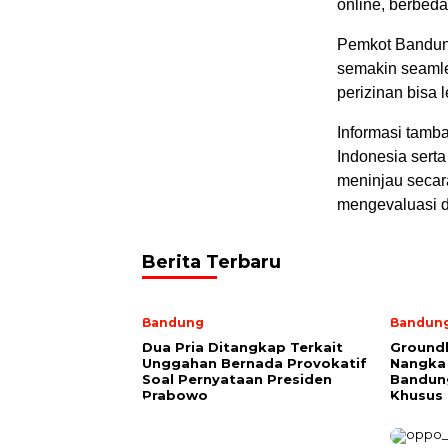
online, berbed
Pemkot Bandung
semakin seamles
perizinan bisa l
Informasi tam
Indonesia sert
meninjau secar
mengevaluasi da
Berita Terbaru
Bandung
Bandun
Dua Pria Ditangkap Terkait
Ground
Unggahan Bernada Provokatif
Nangka 
Soal Pernyataan Presiden
Bandun
Prabowo
Khusus