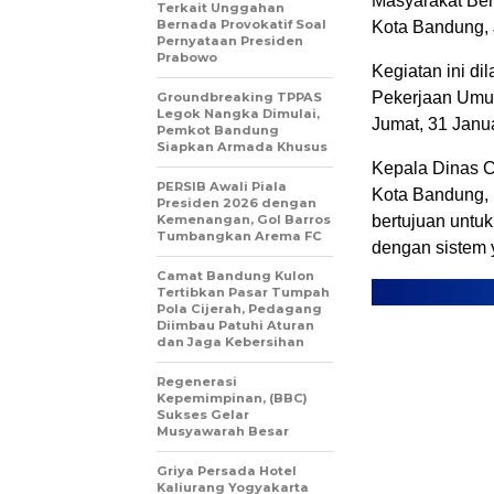
Masyarakat Ber
Terkait Unggahan
Bernada Provokatif Soal
Kota Bandung, J
Pernyataan Presiden
Prabowo
Kegiatan ini d
Pekerjaan Umu
Groundbreaking TPPAS
Legok Nangka Dimulai,
Jumat, 31 Janu
Pemkot Bandung
Siapkan Armada Khusus
Kepala Dinas Ci
PERSIB Awali Piala
Kota Bandung,
Presiden 2026 dengan
Kemenangan, Gol Barros
bertujuan untu
Tumbangkan Arema FC
dengan sistem y
Camat Bandung Kulon
Tertibkan Pasar Tumpah
Pola Cijerah, Pedagang
Diimbau Patuhi Aturan
dan Jaga Kebersihan
​Regenerasi
Kepemimpinan, (BBC)
Sukses Gelar
Musyawarah Besar
Griya Persada Hotel
Kaliurang Yogyakarta