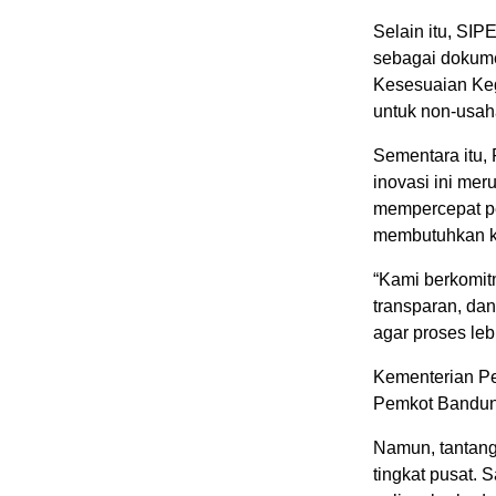
Selain itu, S
sebagai dokume
Kesesuaian Keg
untuk non-usah
Sementara itu,
inovasi ini me
mempercepat pe
membutuhkan k
“Kami berkomit
transparan, dan 
agar proses leb
Kementerian P
Pemkot Bandung 
Namun, tantang
tingkat pusat.