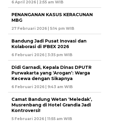
6 April 2026 | 2:55 am WIB
PENANGANAN KASUS KERACUNAN
MBG
27 Februari 2026 | 5:14 pm WIB
Bandung Jadi Pusat Inovasi dan
Kolaborasi di IFBEX 2026
6 Februari 2026 | 3:35 pm WIB
Didi Garnadi, Kepala Dinas DPUTR
Purwakarta yang ‘Arogan’: Warga
Kecewa dengan Sikapnya
6 Februari 2026 | 9:43 am WIB
Camat Bandung Wetan ‘Meledak’,
Musrenbang di Hotel Grandia Jadi
Kontroversi!
5 Februari 2026 | 11:55 am WIB