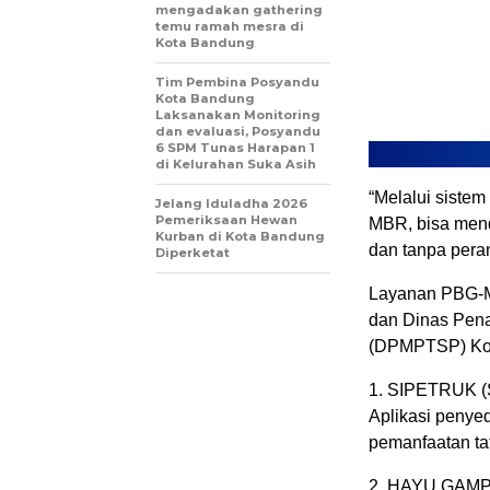
mengadakan gathering
temu ramah mesra di
Kota Bandung
Tim Pembina Posyandu
Kota Bandung
Laksanakan Monitoring
dan evaluasi, Posyandu
6 SPM Tunas Harapan 1
di Kelurahan Suka Asih
“Melalui siste
Jelang Iduladha 2026
Pemeriksaan Hewan
MBR, bisa mend
Kurban di Kota Bandung
dan tanpa peran
Diperketat
Layanan PBG-MB
dan Dinas Pen
(DPMPTSP) Kota
1. SIPETRUK (S
Aplikasi penyed
pemanfaatan ta
2. HAYU GAMPIL