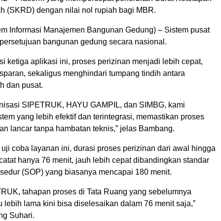
ah (SKRD) dengan nilai nol rupiah bagi MBR.
em Informasi Manajemen Bangunan Gedung) – Sistem pusat
persetujuan bangunan gedung secara nasional.
i ketiga aplikasi ini, proses perizinan menjadi lebih cepat,
nsparan, sekaligus menghindari tumpang tindih antara
h dan pusat.
onisasi SIPETRUK, HAYU GAMPIL, dan SIMBG, kami
tem yang lebih efektif dan terintegrasi, memastikan proses
lan lancar tanpa hambatan teknis,” jelas Bambang.
uji coba layanan ini, durasi proses perizinan dari awal hingga
rcatat hanya 76 menit, jauh lebih cepat dibandingkan standar
osedur (SOP) yang biasanya mencapai 180 menit.
RUK, tahapan proses di Tata Ruang yang sebelumnya
ebih lama kini bisa diselesaikan dalam 76 menit saja,”
g Suhari.