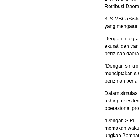
Retribusi Daer
3. SIMBG (Sist
yang mengatur 
Dengan integras
akurat, dan tra
perizinan daera
“Dengan sinkr
menciptakan sis
perizinan berja
Dalam simulasi 
akhir proses te
operasional pr
“Dengan SIPET
memakan waktu l
ungkap Bamban