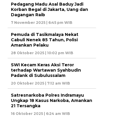
Pedagang Madu Asal Baduy Jadi
Korban Begal di Jakarta, Uang dan
Dagangan Raib
7 November 2025 | 6:45 pm WIB
Pemuda di Tasikmalaya Nekat
Cabuli Nenek 85 Tahun, Polisi
Amankan Pelaku
28 Oktober 2025 | 10:02 pm WIB
SWI Kecam Keras Aksi Teror
terhadap Wartawan Syahbudin
Padank di Subulussalam
20 Oktober 2025 | 7:12 am WIB
Satresnarkoba Polres Indramayu
Ungkap 18 Kasus Narkoba, Amankan
21 Tersangka
16 Oktober 2025 | 6:24 am WIB