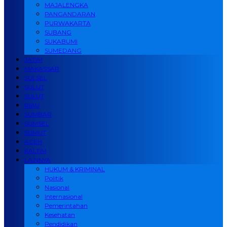
MAJALENGKA
PANGANDARAN
PURWAKARTA
SUBANG
SUKABUMI
SUMEDANG
JATIM
MAKASSAR
SULSEL
SULUT
SULUT
RIAU
SUMBAR
SUMSEL
SUMUT
ACEH
KALTIM
LAINNYA
HUKUM & KRIMINAL
Politik
Nasional
Internasional
Pemerintahan
Kesehatan
Pendidikan