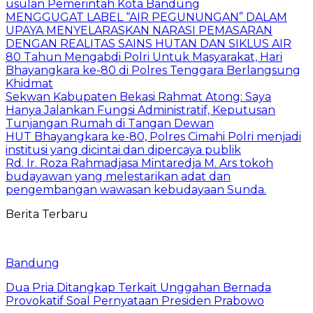
usulan Pemerintah Kota Bandung
MENGGUGAT LABEL “AIR PEGUNUNGAN” DALAM
UPAYA MENYELARASKAN NARASI PEMASARAN
DENGAN REALITAS SAINS HUTAN DAN SIKLUS AIR
80 Tahun Mengabdi Polri Untuk Masyarakat, Hari
Bhayangkara ke-80 di Polres Tenggara Berlangsung
Khidmat
Sekwan Kabupaten Bekasi Rahmat Atong: Saya
Hanya Jalankan Fungsi Administratif, Keputusan
Tunjangan Rumah di Tangan Dewan
HUT Bhayangkara ke-80, Polres Cimahi Polri menjadi
institusi yang dicintai dan dipercaya publik
Rd. Ir. Roza Rahmadjasa Mintaredja M. Ars tokoh
budayawan yang melestarikan adat dan
pengembangan wawasan kebudayaan Sunda.
Berita Terbaru
Bandung
Dua Pria Ditangkap Terkait Unggahan Bernada
Provokatif Soal Pernyataan Presiden Prabowo