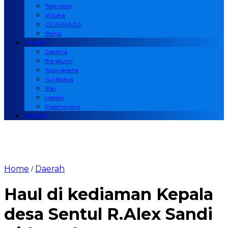
Teknologi
Wisata
OLAHRAGA
Bisnis
Daerah
Jakarta
Bandung
Yogyakarta
Surabaya
Bali
Medan
Palembang
Redaksi
Home
Daerah
/
Haul di kediaman Kepala
desa Sentul R.Alex Sandi