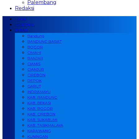
Palembang
Redaksi
Home
NASIONAL
JABAR
Bandung
BANDUNG BARAT
BOGOR
CIMAHI
BANJAR
CIAMIS
CIANJUR
CIREBON
DEPOK
GARUT
INDRAMAYU
KAB. BANDUNG
KAB. BEKASI
KAB. BOGOR
KAB. CIREBON
KAB. SUKABUMI
KAB. TASIKMALAYA
KARAWANG
KUNINGAN