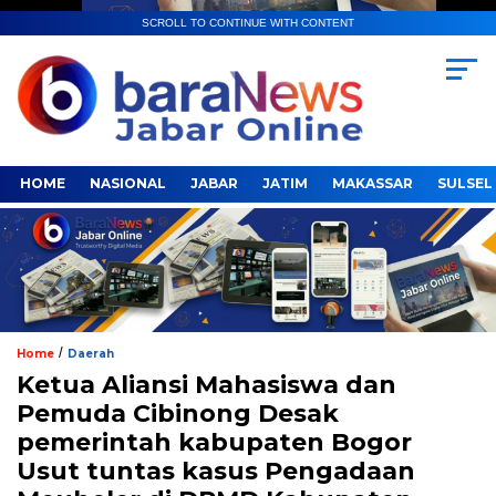
SCROLL TO CONTINUE WITH CONTENT
HOME
NASIONAL
JABAR
JATIM
MAKASSAR
SULSEL
/
Home
Daerah
Ketua Aliansi Mahasiswa dan
Pemuda Cibinong Desak
pemerintah kabupaten Bogor
Usut tuntas kasus Pengadaan