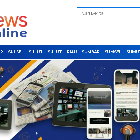
AR
SULSEL
SULUT
SULUT
RIAU
SUMBAR
SUMSEL
SUMU