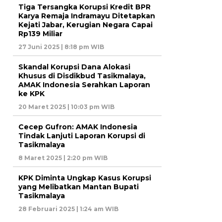
Tiga Tersangka Korupsi Kredit BPR
Karya Remaja Indramayu Ditetapkan
Kejati Jabar, Kerugian Negara Capai
Rp139 Miliar
27 Juni 2025 | 8:18 pm WIB
Skandal Korupsi Dana Alokasi
Khusus di Disdikbud Tasikmalaya,
AMAK Indonesia Serahkan Laporan
ke KPK
20 Maret 2025 | 10:03 pm WIB
Cecep Gufron: AMAK Indonesia
Tindak Lanjuti Laporan Korupsi di
Tasikmalaya
8 Maret 2025 | 2:20 pm WIB
KPK Diminta Ungkap Kasus Korupsi
yang Melibatkan Mantan Bupati
Tasikmalaya
28 Februari 2025 | 1:24 am WIB