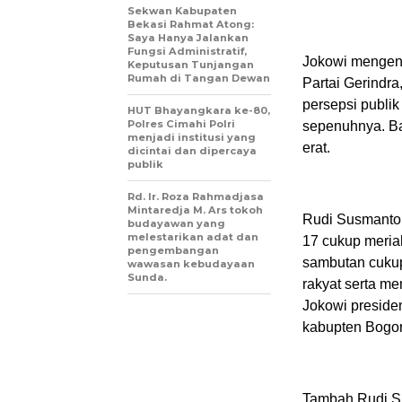
Sekwan Kabupaten
Bekasi Rahmat Atong:
Saya Hanya Jalankan
Fungsi Administratif,
Jokowi mengen
Keputusan Tunjangan
Rumah di Tangan Dewan
Partai Gerindr
persepsi publik
HUT Bhayangkara ke-80,
Polres Cimahi Polri
sepenuhnya. Ba
menjadi institusi yang
erat.
dicintai dan dipercaya
publik
Rd. Ir. Roza Rahmadjasa
Mintaredja M. Ars tokoh
Rudi Susmanto 
budayawan yang
melestarikan adat dan
17 cukup meriah
pengembangan
sambutan cukup
wawasan kebudayaan
Sunda.
rakyat serta me
Jokowi presiden
kabupten Bogor
Tambah Rudi Su