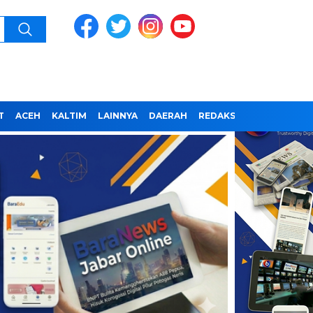
T
ACEH
KALTIM
LAINNYA
DAERAH
REDAKSI