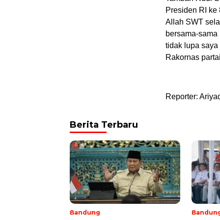
Presiden RI ke
Allah SWT sela
bersama-sama k
tidak lupa say
Rakornas parta
Reporter: Ariya
Berita Terbaru
Bandung
Bandun