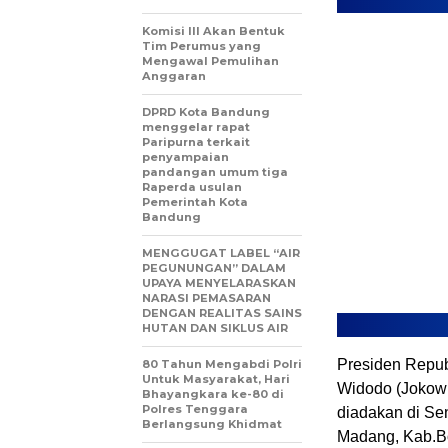
Komisi III Akan Bentuk
Tim Perumus yang
Mengawal Pemulihan
Anggaran
DPRD Kota Bandung
menggelar rapat
Paripurna terkait
penyampaian
pandangan umum tiga
Raperda usulan
Pemerintah Kota
Bandung
MENGGUGAT LABEL “AIR
PEGUNUNGAN” DALAM
UPAYA MENYELARASKAN
NARASI PEMASARAN
DENGAN REALITAS SAINS
HUTAN DAN SIKLUS AIR
Presiden Repub
80 Tahun Mengabdi Polri
Untuk Masyarakat, Hari
Widodo (Jokowi
Bhayangkara ke-80 di
Polres Tenggara
diadakan di Sen
Berlangsung Khidmat
Madang, Kab.Bo