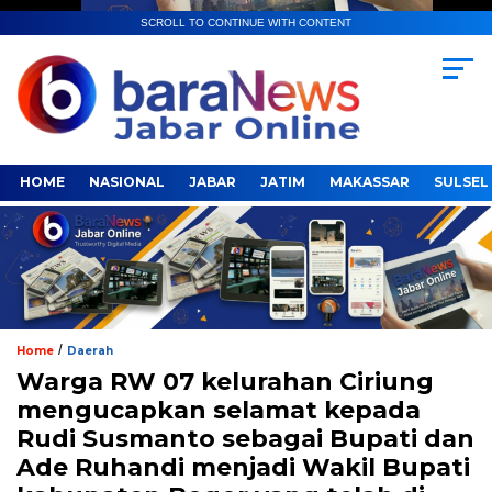
SCROLL TO CONTINUE WITH CONTENT
HOME
NASIONAL
JABAR
JATIM
MAKASSAR
SULSEL
/
Home
Daerah
Warga RW 07 kelurahan Ciriung
mengucapkan selamat kepada
Rudi Susmanto sebagai Bupati dan
Ade Ruhandi menjadi Wakil Bupati