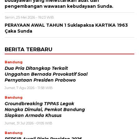
budayawan yang melestarikan adat dan
pengembangan wawasan kebudayaan Sunda.
Senin, 25 Mei 2026 - 19:23 WIB
PERAYAAN AWAL TAHUN 1 Suklapaksa KARTIKA 1963
Çaka Sunda
BERITA TERBARU
Bandung
Dua Pria Ditangkap Terkait
Unggahan Bernada Provokatif Soal
Pernyataan Presiden Prabowo
Jumat, 7 Agu 2026 - 11:58 WIB
Bandung
Groundbreaking TPPAS Legok
Nangka Dimulai, Pemkot Bandung
Siapkan Armada Khusus
Jumat, 31 Jul 2026 - 01:05 WIB
Bandung
PERSIB Awali Piala Presiden 2026