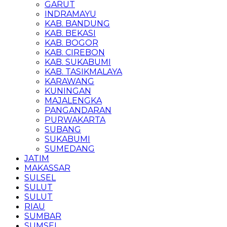
GARUT
INDRAMAYU
KAB. BANDUNG
KAB. BEKASI
KAB. BOGOR
KAB. CIREBON
KAB. SUKABUMI
KAB. TASIKMALAYA
KARAWANG
KUNINGAN
MAJALENGKA
PANGANDARAN
PURWAKARTA
SUBANG
SUKABUMI
SUMEDANG
JATIM
MAKASSAR
SULSEL
SULUT
SULUT
RIAU
SUMBAR
SUMSEL