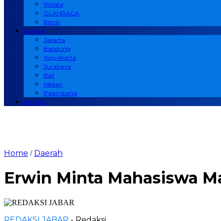
Wisata
OLAHRAGA
Bisnis
Daerah
Jakarta
Bandung
Yogyakarta
Surabaya
Bali
Medan
Palembang
Redaksi
Home
Daerah
/
Erwin Minta Mahasiswa Ma
REDAKSI JABAR
- Redaksi