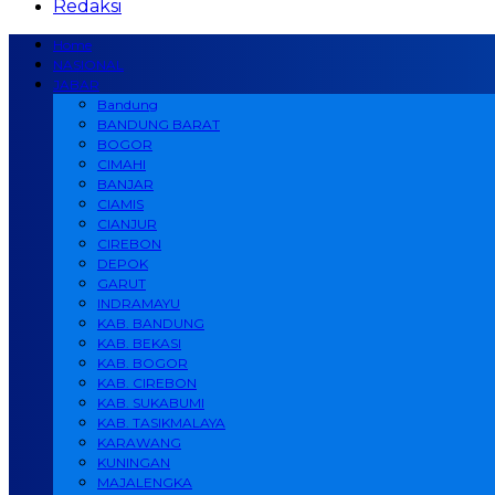
Redaksi
Home
NASIONAL
JABAR
Bandung
BANDUNG BARAT
BOGOR
CIMAHI
BANJAR
CIAMIS
CIANJUR
CIREBON
DEPOK
GARUT
INDRAMAYU
KAB. BANDUNG
KAB. BEKASI
KAB. BOGOR
KAB. CIREBON
KAB. SUKABUMI
KAB. TASIKMALAYA
KARAWANG
KUNINGAN
MAJALENGKA