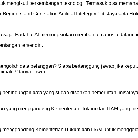
 mengikuti perkembangan teknologi. Termasuk bisa memahami had
giners and Generation Artifical Intelegent”, di Jayakarta Hote
 apa saja. Padahal AI memungkinkan membantu manusia dalam p
ntangan tersendiri.
h mengolah data pelanggan? Siapa bertanggung jawab jika kepu
minatif?” tanya Erwin.
ang perlindungan data yang sudah disahkan pemerintah, misaln
undan yang menggandeng Kementerian Hukum dan HAM yang men
ng menggandeng Kementerian Hukum dan HAM untuk menggelar w