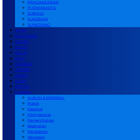
PANGANDARAN
PURWAKARTA
SUBANG
SUKABUMI
SUMEDANG
JATIM
MAKASSAR
SULSEL
SULUT
SULUT
RIAU
SUMBAR
SUMSEL
SUMUT
ACEH
KALTIM
LAINNYA
HUKUM & KRIMINAL
Politik
Nasional
Internasional
Pemerintahan
Kesehatan
Pendidikan
Teknologi