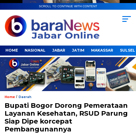
SCROLL TO CONTINUE WITH CONTENT
HOME
NASIONAL
JABAR
JATIM
MAKASSAR
SULSEL
/
Home
Daerah
Bupati Bogor Dorong Pemerataan
Layanan Kesehatan, RSUD Parung
Siap Dipe korcepat
Pembangunannya