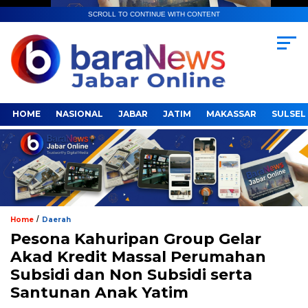
SCROLL TO CONTINUE WITH CONTENT
HOME
NASIONAL
JABAR
JATIM
MAKASSAR
SULSEL
/
Home
Daerah
Pesona Kahuripan Group Gelar
Akad Kredit Massal Perumahan
Subsidi dan Non Subsidi serta
Santunan Anak Yatim