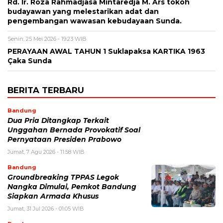
Rd. Ir. Roza Rahmadjasa Mintaredja M. Ars tokoh
budayawan yang melestarikan adat dan
pengembangan wawasan kebudayaan Sunda.
Senin, 25 Mei 2026 - 19:23 WIB
PERAYAAN AWAL TAHUN 1 Suklapaksa KARTIKA 1963
Çaka Sunda
BERITA TERBARU
Bandung
Dua Pria Ditangkap Terkait
Unggahan Bernada Provokatif Soal
Pernyataan Presiden Prabowo
Jumat, 7 Agu 2026 - 11:58 WIB
Bandung
Groundbreaking TPPAS Legok
Nangka Dimulai, Pemkot Bandung
Siapkan Armada Khusus
Jumat, 31 Jul 2026 - 01:05 WIB