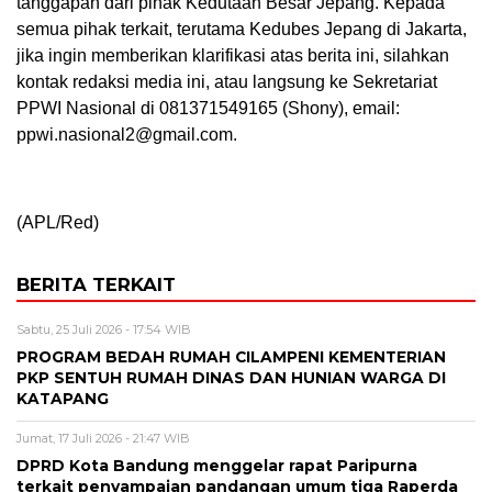
tanggapan dari pihak Kedutaan Besar Jepang. Kepada
semua pihak terkait, terutama Kedubes Jepang di Jakarta,
jika ingin memberikan klarifikasi atas berita ini, silahkan
kontak redaksi media ini, atau langsung ke Sekretariat
PPWI Nasional di 081371549165 (Shony), email:
ppwi.nasional2@gmail.com.
(APL/Red)
BERITA TERKAIT
Sabtu, 25 Juli 2026 - 17:54 WIB
PROGRAM BEDAH RUMAH CILAMPENI KEMENTERIAN
PKP SENTUH RUMAH DINAS DAN HUNIAN WARGA DI
KATAPANG
Jumat, 17 Juli 2026 - 21:47 WIB
DPRD Kota Bandung menggelar rapat Paripurna
terkait penyampaian pandangan umum tiga Raperda