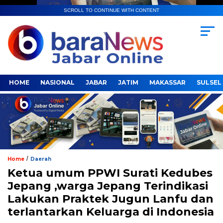
SCROLL TO CONTINUE WITH CONTENT
HOME
NASIONAL
JABAR
JATIM
MAKASSAR
SULSEL
/
Home
Daerah
Ketua umum PPWI Surati Kedubes
Jepang ,warga Jepang Terindikasi
Lakukan Praktek Jugun Lanfu dan
terlantarkan Keluarga di Indonesia