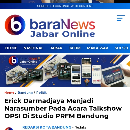
SCROLL TO CONTINUE WITH CONTENT
HOME
NASIONAL
JABAR
JATIM
MAKASSAR
SULSEL
/
/
Home
Bandung
Politik
Erick Darmadjaya Menjadi
Narasumber Pada Acara Talkshow
OPSI Di Studio PRFM Bandung
REDAKSI KOTA BANDUNG
- Redaksi