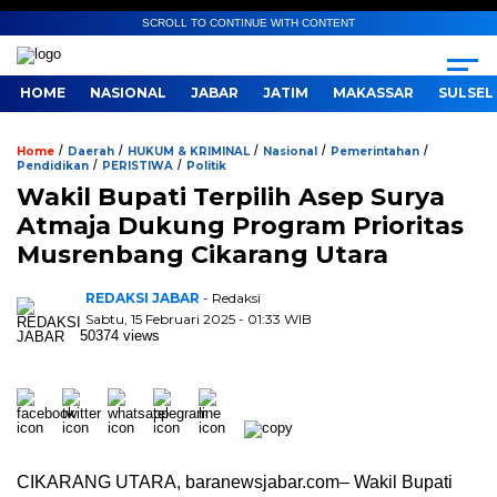
SCROLL TO CONTINUE WITH CONTENT
HOME
NASIONAL
JABAR
JATIM
MAKASSAR
SULSEL
/
/
/
/
/
Home
Daerah
HUKUM & KRIMINAL
Nasional
Pemerintahan
/
/
Pendidikan
PERISTIWA
Politik
Wakil Bupati Terpilih Asep Surya
Atmaja Dukung Program Prioritas
Musrenbang Cikarang Utara
REDAKSI JABAR
- Redaksi
Sabtu, 15 Februari 2025 - 01:33 WIB
50374 views
CIKARANG UTARA, baranewsjabar.com– Wakil Bupati