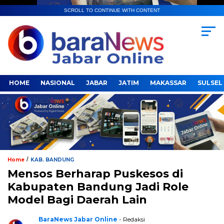
SCROLL TO CONTINUE WITH CONTENT
HOME
NASIONAL
JABAR
JATIM
MAKASSAR
SULSEL
/
Home
KAB. BANDUNG
Mensos Berharap Puskesos di
Kabupaten Bandung Jadi Role
Model Bagi Daerah Lain
BaraNews Jabar Online
- Redaksi