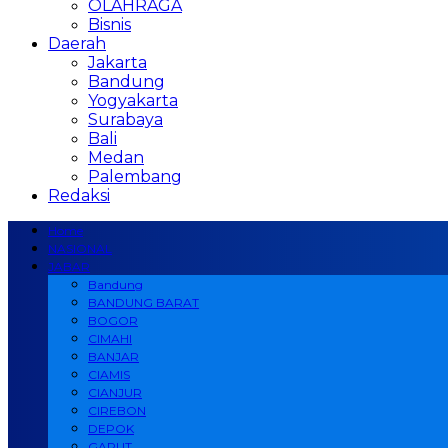
OLAHRAGA
Bisnis
Daerah
Jakarta
Bandung
Yogyakarta
Surabaya
Bali
Medan
Palembang
Redaksi
Home
NASIONAL
JABAR
Bandung
BANDUNG BARAT
BOGOR
CIMAHI
BANJAR
CIAMIS
CIANJUR
CIREBON
DEPOK
GARUT