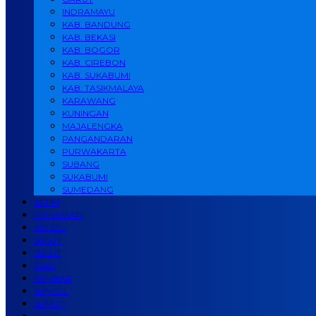
INDRAMAYU
KAB. BANDUNG
KAB. BEKASI
KAB. BOGOR
KAB. CIREBON
KAB. SUKABUMI
KAB. TASIKMALAYA
KARAWANG
KUNINGAN
MAJALENGKA
PANGANDARAN
PURWAKARTA
SUBANG
SUKABUMI
SUMEDANG
JATIM
MAKASSAR
SULSEL
SULUT
SULUT
RIAU
SUMBAR
SUMSEL
SUMUT