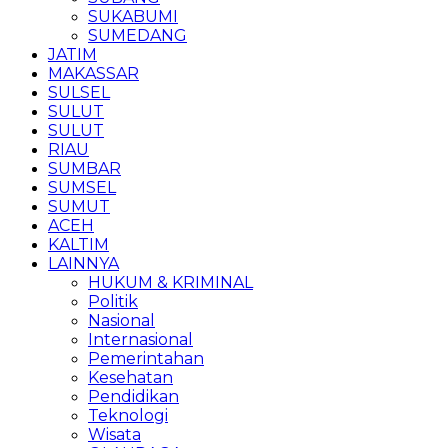
SUKABUMI
SUMEDANG
JATIM
MAKASSAR
SULSEL
SULUT
SULUT
RIAU
SUMBAR
SUMSEL
SUMUT
ACEH
KALTIM
LAINNYA
HUKUM & KRIMINAL
Politik
Nasional
Internasional
Pemerintahan
Kesehatan
Pendidikan
Teknologi
Wisata