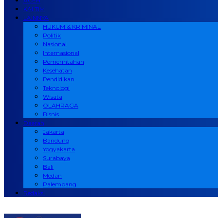
ACEH
KALTIM
LAINNYA
HUKUM & KRIMINAL
Politik
Nasional
Internasional
Pemerintahan
Kesehatan
Pendidikan
Teknologi
Wisata
OLAHRAGA
Bisnis
Daerah
Jakarta
Bandung
Yogyakarta
Surabaya
Bali
Medan
Palembang
Redaksi