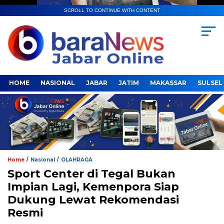
SCROLL TO CONTINUE WITH CONTENT
HOME
NASIONAL
JABAR
JATIM
MAKASSAR
SULSEL
/
/
Home
Nasional
OLAHRAGA
Sport Center di Tegal Bukan
Impian Lagi, Kemenpora Siap
Dukung Lewat Rekomendasi
Resmi