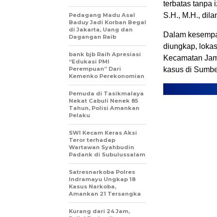
terbatas tanpa 
S.H., M.H., dil
Pedagang Madu Asal
Baduy Jadi Korban Begal
di Jakarta, Uang dan
Dalam kesempat
Dagangan Raib
diungkap, lokas
bank bjb Raih Apresiasi
Kecamatan Jamb
“Edukasi PMI
Perempuan” Dari
kasus di Sumbe
Kemenko Perekonomian
Pemuda di Tasikmalaya
Nekat Cabuli Nenek 85
Tahun, Polisi Amankan
Pelaku
SWI Kecam Keras Aksi
Teror terhadap
Wartawan Syahbudin
Padank di Subulussalam
Satresnarkoba Polres
Indramayu Ungkap 18
Kasus Narkoba,
Amankan 21 Tersangka
Kurang dari 24 Jam,