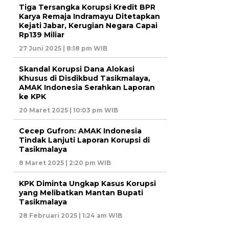
Tiga Tersangka Korupsi Kredit BPR
Karya Remaja Indramayu Ditetapkan
Kejati Jabar, Kerugian Negara Capai
Rp139 Miliar
27 Juni 2025 | 8:18 pm WIB
Skandal Korupsi Dana Alokasi
Khusus di Disdikbud Tasikmalaya,
AMAK Indonesia Serahkan Laporan
ke KPK
20 Maret 2025 | 10:03 pm WIB
Cecep Gufron: AMAK Indonesia
Tindak Lanjuti Laporan Korupsi di
Tasikmalaya
8 Maret 2025 | 2:20 pm WIB
KPK Diminta Ungkap Kasus Korupsi
yang Melibatkan Mantan Bupati
Tasikmalaya
28 Februari 2025 | 1:24 am WIB