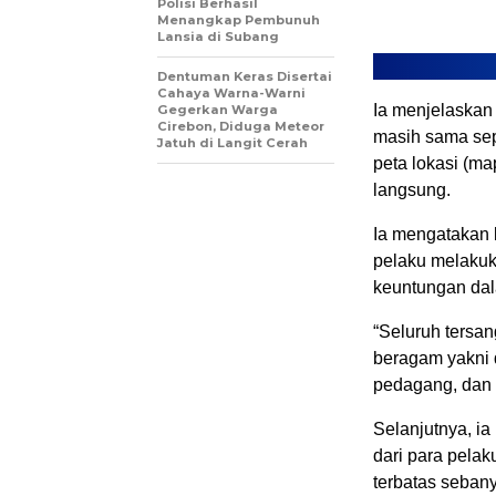
Polisi Berhasil
Menangkap Pembunuh
Lansia di Subang
Dentuman Keras Disertai
Cahaya Warna-Warni
Ia menjelaskan
Gegerkan Warga
Cirebon, Diduga Meteor
masih sama sep
Jatuh di Langit Cerah
peta lokasi (m
langsung.
Ia mengatakan 
pelaku melakuka
keuntungan dal
“Seluruh tersan
beragam yakni 
pedagang, dan s
Selanjutnya, ia
dari para pelak
terbatas sebany