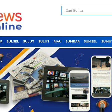
AR
SULSEL
SULUT
SULUT
RIAU
SUMBAR
SUMSEL
SUMU