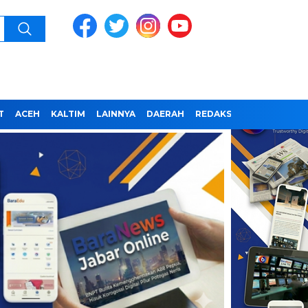
T
ACEH
KALTIM
LAINNYA
DAERAH
REDAKSI