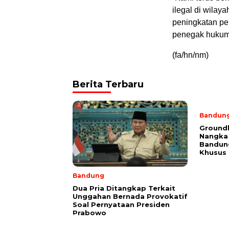
ilegal di wilay
peningkatan pe
penegak hukum,
(fa/hn/nm)
Berita Terbaru
Bandun
Ground
Nangka 
Bandun
Khusus
Bandung
Dua Pria Ditangkap Terkait
Unggahan Bernada Provokatif
Soal Pernyataan Presiden
Prabowo