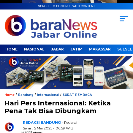
SCROLL TO CONTINUE WITH CONTENT
HOME
NASIONAL
JABAR
JATIM
MAKASSAR
SULSEL
/
/
/
Home
Bandung
Internasional
SURAT PEMBACA
Hari Pers Internasional: Ketika
Pena Tak Bisa Dibungkam
REDAKSI BANDUNG
- Redaksi
Senin, 5 Mei 2025 - 06:59 WIB
50223 views