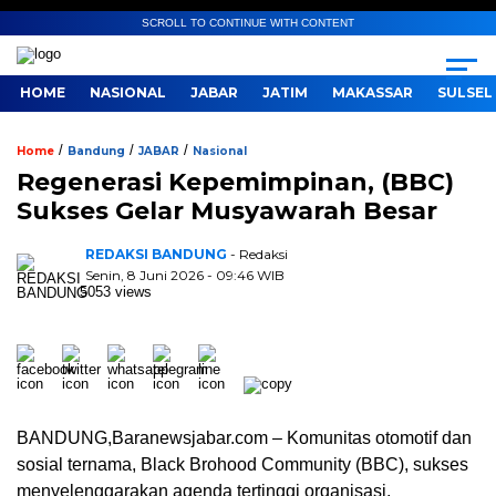
SCROLL TO CONTINUE WITH CONTENT
HOME
NASIONAL
JABAR
JATIM
MAKASSAR
SULSEL
/
/
/
Home
Bandung
JABAR
Nasional
​Regenerasi Kepemimpinan, (BBC)
Sukses Gelar Musyawarah Besar
REDAKSI BANDUNG
- Redaksi
Senin, 8 Juni 2026 - 09:46 WIB
5053 views
​BANDUNG,Baranewsjabar.com – Komunitas otomotif dan
sosial ternama, Black Brohood Community (BBC), sukses
menyelenggarakan agenda tertinggi organisasi,