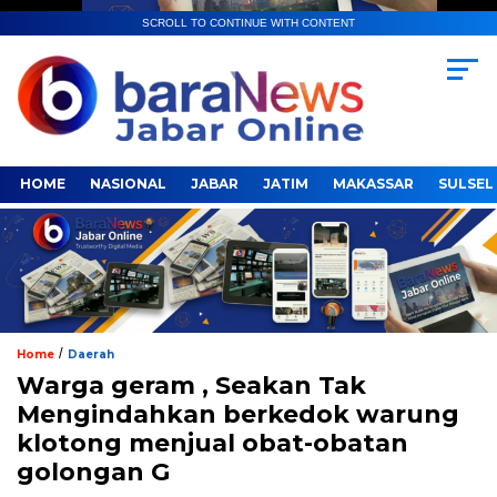
SCROLL TO CONTINUE WITH CONTENT
HOME
NASIONAL
JABAR
JATIM
MAKASSAR
SULSEL
/
Home
Daerah
Warga geram , Seakan Tak
Mengindahkan berkedok warung
klotong menjual obat-obatan
golongan G