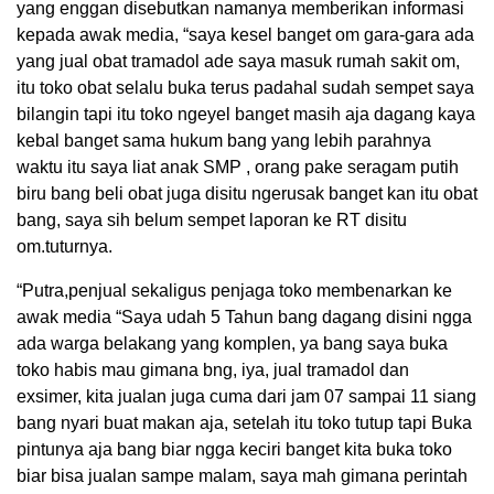
yang enggan disebutkan namanya memberikan informasi
kepada awak media, “saya kesel banget om gara-gara ada
yang jual obat tramadol ade saya masuk rumah sakit om,
itu toko obat selalu buka terus padahal sudah sempet saya
bilangin tapi itu toko ngeyel banget masih aja dagang kaya
kebal banget sama hukum bang yang lebih parahnya
waktu itu saya liat anak SMP , orang pake seragam putih
biru bang beli obat juga disitu ngerusak banget kan itu obat
bang, saya sih belum sempet laporan ke RT disitu
om.tuturnya.
“Putra,penjual sekaligus penjaga toko membenarkan ke
awak media “Saya udah 5 Tahun bang dagang disini ngga
ada warga belakang yang komplen, ya bang saya buka
toko habis mau gimana bng, iya, jual tramadol dan
exsimer, kita jualan juga cuma dari jam 07 sampai 11 siang
bang nyari buat makan aja, setelah itu toko tutup tapi Buka
pintunya aja bang biar ngga keciri banget kita buka toko
biar bisa jualan sampe malam, saya mah gimana perintah