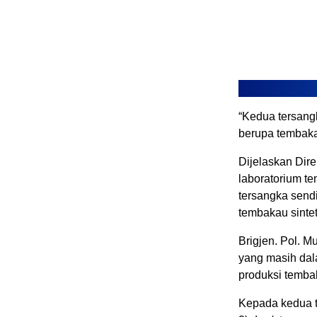
“Kedua tersang
berupa tembakau 
Dijelaskan Dir
laboratorium te
tersangka send
tembakau sintet
Brigjen. Pol. M
yang masih dal
produksi tembak
Kepada kedua te