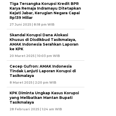
Tiga Tersangka Korupsi Kredit BPR
Karya Remaja Indramayu Ditetapkan
Kejati Jabar, Kerugian Negara Capai
Rp139 Miliar
27 Juni 2025 | 8:18 pm WIB
Skandal Korupsi Dana Alokasi
Khusus di Disdikbud Tasikmalaya,
AMAK Indonesia Serahkan Laporan
ke KPK
20 Maret 2025 | 10:03 pm WIB
Cecep Gufron: AMAK Indonesia
Tindak Lanjuti Laporan Korupsi di
Tasikmalaya
8 Maret 2025 | 2:20 pm WIB
KPK Diminta Ungkap Kasus Korupsi
yang Melibatkan Mantan Bupati
Tasikmalaya
28 Februari 2025 | 1:24 am WIB