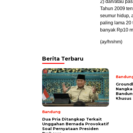
2) dan/atau pas
Tahun 2009 ten
seumur hidup, a
paling lama 20 
banyak Rp10 mi
(ay/hn/nm)
Berita Terbaru
Bandun
Ground
Nangka 
Bandun
Khusus
Bandung
Dua Pria Ditangkap Terkait
Unggahan Bernada Provokatif
Soal Pernyataan Presiden