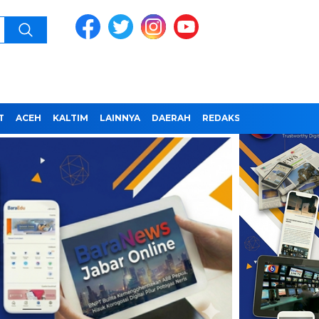
T
ACEH
KALTIM
LAINNYA
DAERAH
REDAKSI