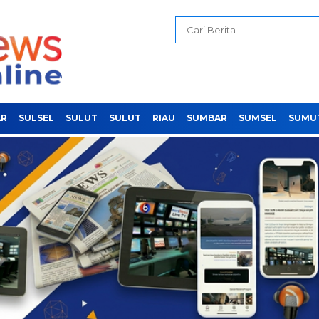
AR
SULSEL
SULUT
SULUT
RIAU
SUMBAR
SUMSEL
SUMU