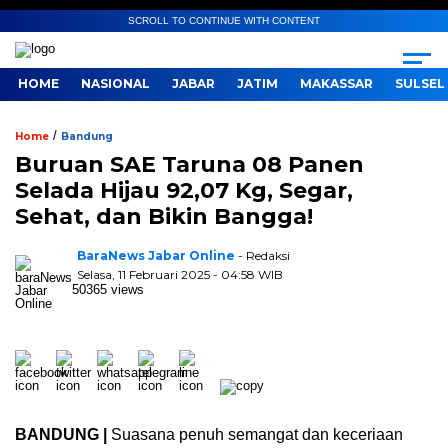
SCROLL TO CONTINUE WITH CONTENT
HOME
NASIONAL
JABAR
JATIM
MAKASSAR
SULSEL
/
Home
Bandung
Buruan SAE Taruna 08 Panen
Selada Hijau 92,07 Kg, Segar,
Sehat, dan Bikin Bangga!
BaraNews Jabar Online
- Redaksi
Selasa, 11 Februari 2025 - 04:58 WIB
50365 views
BANDUNG |
Suasana penuh semangat dan keceriaan