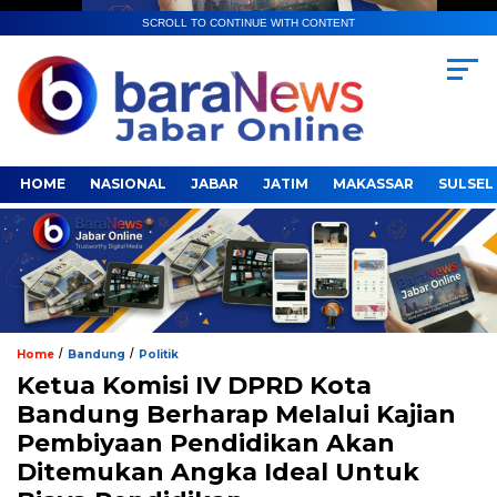
SCROLL TO CONTINUE WITH CONTENT
HOME
NASIONAL
JABAR
JATIM
MAKASSAR
SULSEL
/
/
Home
Bandung
Politik
Ketua Komisi IV DPRD Kota
Bandung Berharap Melalui Kajian
Pembiyaan Pendidikan Akan
Ditemukan Angka Ideal Untuk