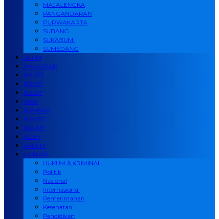
MAJALENGKA
PANGANDARAN
PURWAKARTA
SUBANG
SUKABUMI
SUMEDANG
JATIM
MAKASSAR
SULSEL
SULUT
SULUT
RIAU
SUMBAR
SUMSEL
SUMUT
ACEH
KALTIM
LAINNYA
HUKUM & KRIMINAL
Politik
Nasional
Internasional
Pemerintahan
Kesehatan
Pendidikan