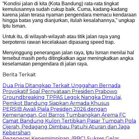
“Kondisi jalan di kita (Kota Bandung) rata-rata tingkat
kemulusannya sudah cukup baik. Cuma, kadang-kadang
karena jalan terasa nyaman pengendara memacu kendaraan
hingga batas yang dianjurkan, itulah kesalahannya,” ungkap
Iptu Isman.
Untuk itu, di wilayah-wilayah atau titik jalan raya yang
berpotensi rawan kecelakaan dipasang speed trap.
Menyinggung penerangan jalan raya, Iptu Isman menilai hal
tersebut masih perlu ditingkatkan agar meningkatkan angka
keselamatan pengendara di jalan raya.
Berita Terkait
Dua Pria Ditangkap Terkait Unggahan Bernada
Provokatif Soal Pernyataan Presiden Prabowo
Groundbreaking TPPAS Legok Nangka Dimulai,
Pemkot Bandung Siapkan Armada Khusus
PERSIB Awali Piala Presiden 2026 dengan
Kemenangan, Gol Barros Tumbangkan Arema FC
Camat Bandung Kulon Tertibkan Pasar Tumpah Pola
Cijerah, Pedagang Diimbau Patuhi Aturan dan Jaga
Kebersihan
​Regenerasi Kepemimpinan, (BBC) Sukses Gelar