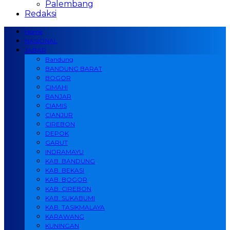
Palembang
Redaksi
Home
NASIONAL
JABAR
Bandung
BANDUNG BARAT
BOGOR
CIMAHI
BANJAR
CIAMIS
CIANJUR
CIREBON
DEPOK
GARUT
INDRAMAYU
KAB. BANDUNG
KAB. BEKASI
KAB. BOGOR
KAB. CIREBON
KAB. SUKABUMI
KAB. TASIKMALAYA
KARAWANG
KUNINGAN