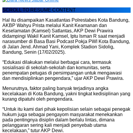
SCROLL TO RESUME CONTENT
Hal itu disampaikan Kasatlantas Polrestabes Kota Bandung,
AKBP Wahyu Prista melalui Kanit Keamanan dan
Keselamatan (Kamsel) Satlantas, AKP Dewi Prawira
didampingi Wakil Kanit Kamsel, Iptu Isman R saat menjadi
narasumber di Basa Basi Podcast Pokja PWI Kota Bandung,
di Jalan Jend. Ahmad Yani, Komplek Stadion Sidolig,
Bandung, Senin (17/02/2025).
“Edukasi dilakukan melalui berbagai cara, termasuk
sosialisasi di sekolah-sekolah dan komunitas, serta
penempatan petugas di persimpangan untuk mengawasi
dan mendisiplinkan pengendara,” ujar AKP Dewi Prawira.
Menurutnya, faktor paling banyak terjadinya angka
kecelakaan di Kota Bandung, yakni tingkat kedisiplinan yang
kurang dipatuhi oleh pengendara.
“Untuk itu kami dari pihak kepolisian selain sebagai penegak
hukum juga sebagai pengayom masyarakat menekankan
pada pentingnya disiplin dalam berlalu lintas, dimana
pelanggaran sering kali menjadi penyebab utama
kecelakaan,” tutur AKP Dewi.