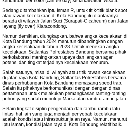
kendaraan bermotor (carfree day) serta kawasan wisata.
Sedang ditambahkan Iptu Isman R, untuk titik-titik blank spot
atau rawan kecelakaan di Kota Bandung itu diantaranya
berada di wilayah Jalan Suci (Surapati-Cicaheum) dan Jalan
layang (fly over) Kiaracondong.
Namun demikian, diungkapkan, bahwa angka kecelakaan di
Kota Bandung tahun 2024 menurun dibandingkan dengan
angka kecelakaan di tahun 2023. Untuk menekan angka
kecelakaan, Satlantas Polrestabes Bandung bersama pihak
berkolaborasi meningkatkan upaya dan langkah agar
potensi dan tingkat terjadinya kecelakaan menurun.
Salah satunya, misal di wilayah atau titik rawan kecelakaan
di jalan raya Kota Bandung, Satlantas Polrestabes bersama
dinas perhubungan Kota Bandung memasang speed trap.
Selain itu pihaknya berkomunikasi dengan dengan dinas
pertamanan untuk melakukan pemangkasan ranting-ranting
pohon yang sudah menutupi Marka atau rambu-rambu jalan.
Selain tingkat disiplin pengendara dan rambu-rambu lalu
lintas, hal lain yang juga menjadi penyebab kecelakaan
adalah kondisi atau infrastruktur jalan raya. Namun, menurut
Iptu Isman, kondisi jalan raya di Kota Bandung relatif baik.