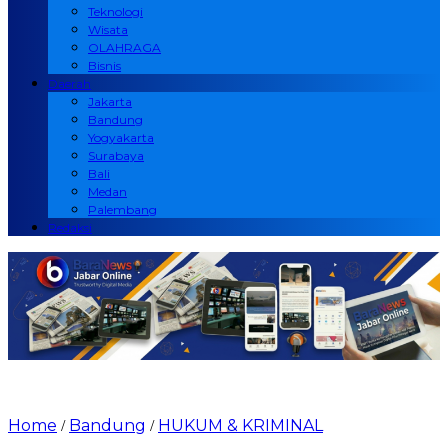
Teknologi
Wisata
OLAHRAGA
Bisnis
Daerah
Jakarta
Bandung
Yogyakarta
Surabaya
Bali
Medan
Palembang
Redaksi
Home
Bandung
HUKUM & KRIMINAL
/
/