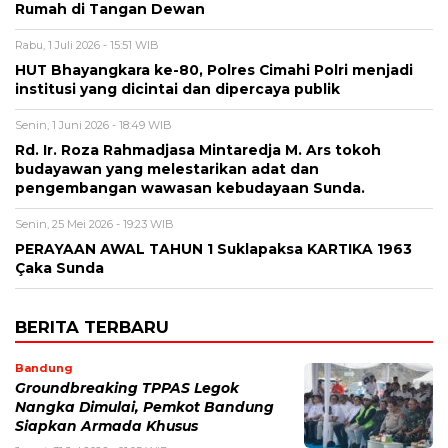
Rumah di Tangan Dewan
Rabu, 1 Juli 2026 - 15:51 WIB
HUT Bhayangkara ke-80, Polres Cimahi Polri menjadi
institusi yang dicintai dan dipercaya publik
Senin, 1 Juni 2026 - 18:49 WIB
Rd. Ir. Roza Rahmadjasa Mintaredja M. Ars tokoh
budayawan yang melestarikan adat dan
pengembangan wawasan kebudayaan Sunda.
Senin, 25 Mei 2026 - 19:23 WIB
PERAYAAN AWAL TAHUN 1 Suklapaksa KARTIKA 1963
Çaka Sunda
BERITA TERBARU
Bandung
Groundbreaking TPPAS Legok
Nangka Dimulai, Pemkot Bandung
Siapkan Armada Khusus