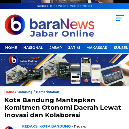
SCROLL TO CONTINUE WITH CONTENT
HOME
NASIONAL
JABAR
JATIM
MAKASSAR
SULSEL
/
/
Home
Bandung
Pemerintahan
Kota Bandung Mantapkan
Komitmen Otonomi Daerah Lewat
Inovasi dan Kolaborasi
REDAKSI KOTA BANDUNG
- Redaksi