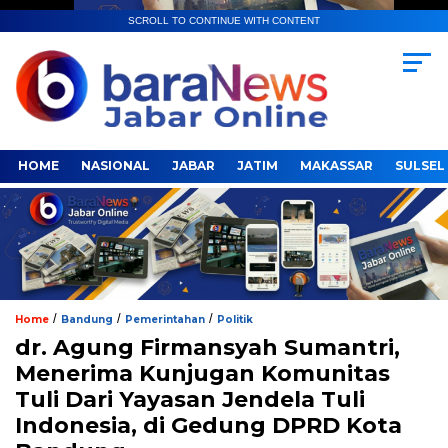
SCROLL TO CONTINUE WITH CONTENT
HOME
NASIONAL
JABAR
JATIM
MAKASSAR
SULSEL
/
/
/
Home
Bandung
Pemerintahan
Politik
dr. Agung Firmansyah Sumantri,
Menerima Kunjugan Komunitas
Tuli Dari Yayasan Jendela Tuli
Indonesia, di Gedung DPRD Kota