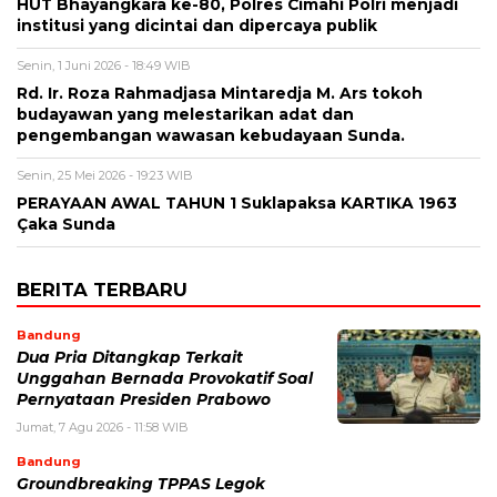
HUT Bhayangkara ke-80, Polres Cimahi Polri menjadi
institusi yang dicintai dan dipercaya publik
Senin, 1 Juni 2026 - 18:49 WIB
Rd. Ir. Roza Rahmadjasa Mintaredja M. Ars tokoh
budayawan yang melestarikan adat dan
pengembangan wawasan kebudayaan Sunda.
Senin, 25 Mei 2026 - 19:23 WIB
PERAYAAN AWAL TAHUN 1 Suklapaksa KARTIKA 1963
Çaka Sunda
BERITA TERBARU
Bandung
Dua Pria Ditangkap Terkait
Unggahan Bernada Provokatif Soal
Pernyataan Presiden Prabowo
Jumat, 7 Agu 2026 - 11:58 WIB
Bandung
Groundbreaking TPPAS Legok