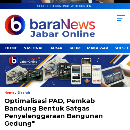
SCROLL TO CONTINUE WITH CONTENT
HOME
NASIONAL
JABAR
JATIM
MAKASSAR
SULSEL
/
Home
Daerah
Optimalisasi PAD, Pemkab
Bandung Bentuk Satgas
Penyelenggaraan Bangunan
Gedung*