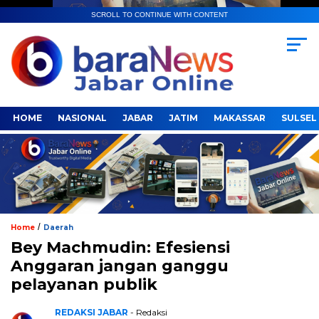
SCROLL TO CONTINUE WITH CONTENT
HOME
NASIONAL
JABAR
JATIM
MAKASSAR
SULSEL
/
Home
Daerah
Bey Machmudin: Efesiensi
Anggaran jangan ganggu
pelayanan publik
REDAKSI JABAR
- Redaksi