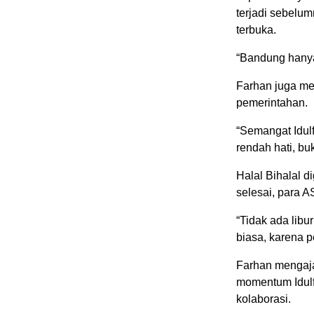
terjadi sebelum
terbuka.
“Bandung hanya
Farhan juga men
pemerintahan.
“Semangat Idulf
rendah hati, bu
Halal Bihalal d
selesai, para A
“Tidak ada libu
biasa, karena p
Farhan mengaja
momentum Idulfi
kolaborasi.