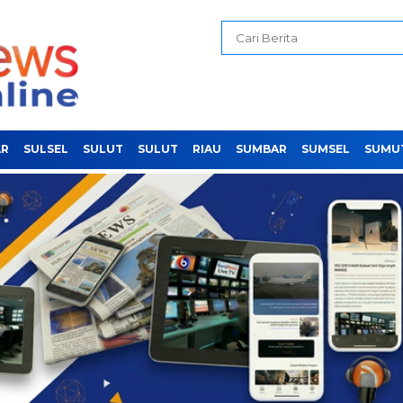
AR
SULSEL
SULUT
SULUT
RIAU
SUMBAR
SUMSEL
SUMU