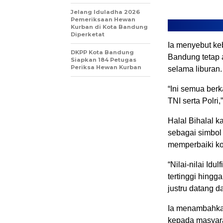
Jelang Iduladha 2026
Pemeriksaan Hewan
Kurban di Kota Bandung
Diperketat
Ia menyebut ke
DKPP Kota Bandung
Bandung tetap 
Siapkan 184 Petugas
Periksa Hewan Kurban
selama liburan.
“Ini semua berk
TNI serta Polri,
Halal Bihalal k
sebagai simbol
memperbaiki kom
“Nilai-nilai Idu
tertinggi hingg
justru datang d
Ia menambahkan
kepada masyara