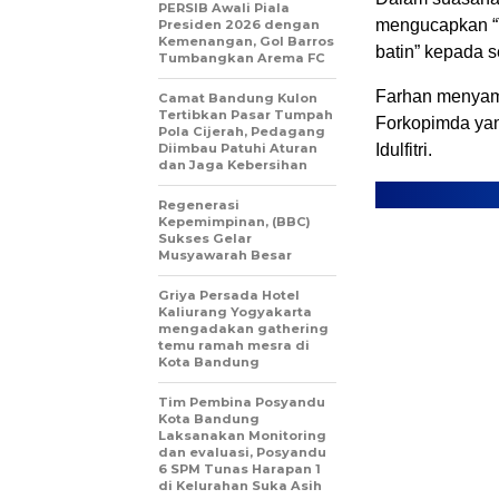
PERSIB Awali Piala
mengucapkan “T
Presiden 2026 dengan
Kemenangan, Gol Barros
batin” kepada s
Tumbangkan Arema FC
Farhan menyam
Camat Bandung Kulon
Tertibkan Pasar Tumpah
Forkopimda yan
Pola Cijerah, Pedagang
Diimbau Patuhi Aturan
Idulfitri.
dan Jaga Kebersihan
​Regenerasi
Kepemimpinan, (BBC)
Sukses Gelar
Musyawarah Besar
Griya Persada Hotel
Kaliurang Yogyakarta
mengadakan gathering
temu ramah mesra di
Kota Bandung
Tim Pembina Posyandu
Kota Bandung
Laksanakan Monitoring
dan evaluasi, Posyandu
6 SPM Tunas Harapan 1
di Kelurahan Suka Asih