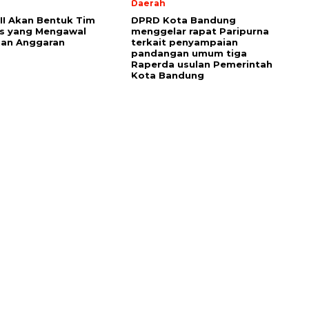
Daerah
III Akan Bentuk Tim
DPRD Kota Bandung
s yang Mengawal
menggelar rapat Paripurna
han Anggaran
terkait penyampaian
pandangan umum tiga
Raperda usulan Pemerintah
Kota Bandung