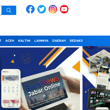
T
ACEH
KALTIM
LAINNYA
DAERAH
REDAKSI