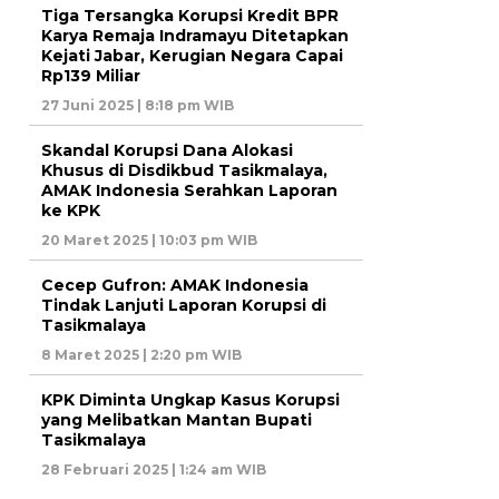
Tiga Tersangka Korupsi Kredit BPR
Karya Remaja Indramayu Ditetapkan
Kejati Jabar, Kerugian Negara Capai
Rp139 Miliar
27 Juni 2025 | 8:18 pm WIB
Skandal Korupsi Dana Alokasi
Khusus di Disdikbud Tasikmalaya,
AMAK Indonesia Serahkan Laporan
ke KPK
20 Maret 2025 | 10:03 pm WIB
Cecep Gufron: AMAK Indonesia
Tindak Lanjuti Laporan Korupsi di
Tasikmalaya
8 Maret 2025 | 2:20 pm WIB
KPK Diminta Ungkap Kasus Korupsi
yang Melibatkan Mantan Bupati
Tasikmalaya
28 Februari 2025 | 1:24 am WIB