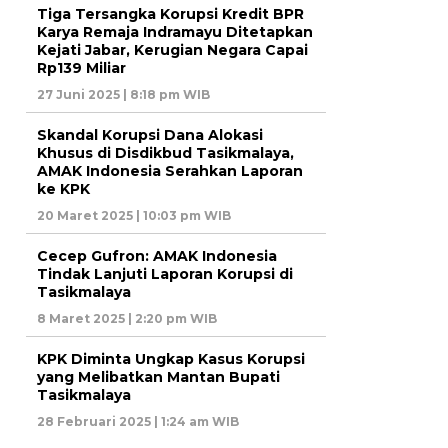
Tiga Tersangka Korupsi Kredit BPR
Karya Remaja Indramayu Ditetapkan
Kejati Jabar, Kerugian Negara Capai
Rp139 Miliar
27 Juni 2025 | 8:18 pm WIB
Skandal Korupsi Dana Alokasi
Khusus di Disdikbud Tasikmalaya,
AMAK Indonesia Serahkan Laporan
ke KPK
20 Maret 2025 | 10:03 pm WIB
Cecep Gufron: AMAK Indonesia
Tindak Lanjuti Laporan Korupsi di
Tasikmalaya
8 Maret 2025 | 2:20 pm WIB
KPK Diminta Ungkap Kasus Korupsi
yang Melibatkan Mantan Bupati
Tasikmalaya
28 Februari 2025 | 1:24 am WIB