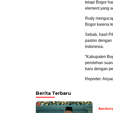
tetapi Bogor h
element yang ad
Rudy mengucapk
Bogor karena t
Sebab, hasil P
paslon dengan 
Indonesia.
“Kabupaten Bogo
perolehan suar
baru dengan per
Reporter: Ariya
Berita Terbaru
Bandun