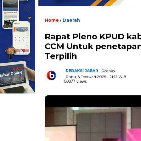
Home
Daerah
/
Rapat Pleno KPUD kab
CCM Untuk penetapan 
Terpilih
REDAKSI JABAR
- Redaksi
Rabu, 5 Februari 2025 - 21:12 WIB
50377 views