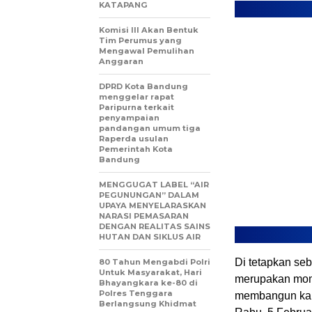
KATAPANG
Komisi III Akan Bentuk
Tim Perumus yang
Mengawal Pemulihan
Anggaran
DPRD Kota Bandung
menggelar rapat
Paripurna terkait
penyampaian
pandangan umum tiga
Raperda usulan
Pemerintah Kota
Bandung
MENGGUGAT LABEL “AIR
PEGUNUNGAN” DALAM
UPAYA MENYELARASKAN
NARASI PEMASARAN
DENGAN REALITAS SAINS
HUTAN DAN SIKLUS AIR
Di tetapkan seb
80 Tahun Mengabdi Polri
Untuk Masyarakat, Hari
merupakan mom
Bhayangkara ke-80 di
Polres Tenggara
membangun ka
Berlangsung Khidmat