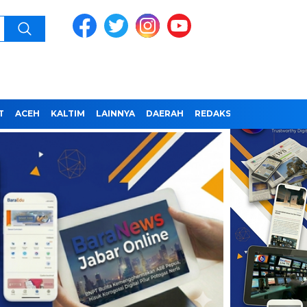
T
ACEH
KALTIM
LAINNYA
DAERAH
REDAKSI