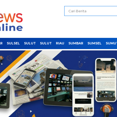
AR
SULSEL
SULUT
SULUT
RIAU
SUMBAR
SUMSEL
SUMU