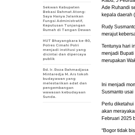
Rabu, 5 Febru
Ade Ruhandi seb
Sekwan Kabupaten
Bekasi Rahmat Atong:
kepala daerah 
Saya Hanya Jalankan
Fungsi Administratif,
Keputusan Tunjangan
Rudy Susmanto
Rumah di Tangan Dewan
merajut kebers
HUT Bhayangkara ke-80,
Polres Cimahi Polri
Tentunya hari 
menjadi institusi yang
menjadi Bupati
dicintai dan dipercaya
publik
merupakan Waki
Rd. Ir. Roza Rahmadjasa
Mintaredja M. Ars tokoh
budayawan yang
melestarikan adat dan
Ini menjadi m
pengembangan
Susmanto usai 
wawasan kebudayaan
Sunda.
Perlu diketahui
akan merayakan
Februari 2025 
“Bogor tidak b