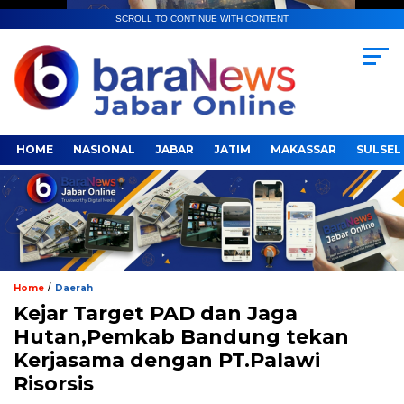
SCROLL TO CONTINUE WITH CONTENT
HOME
NASIONAL
JABAR
JATIM
MAKASSAR
SULSEL
/
Home
Daerah
Kejar Target PAD dan Jaga
Hutan,Pemkab Bandung tekan
Kerjasama dengan PT.Palawi
Risorsis