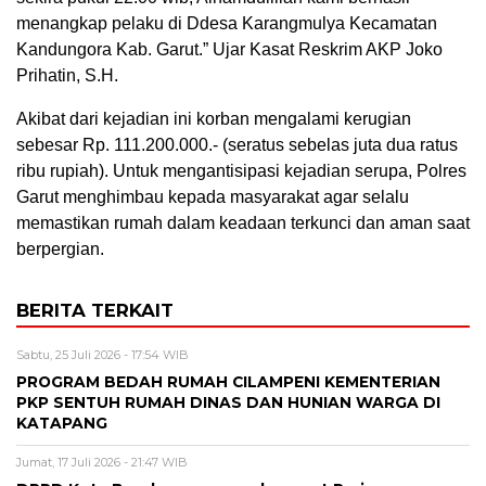
menangkap pelaku di Ddesa Karangmulya Kecamatan
Kandungora Kab. Garut.” Ujar Kasat Reskrim AKP Joko
Prihatin, S.H.
Akibat dari kejadian ini korban mengalami kerugian
sebesar Rp. 111.200.000.- (seratus sebelas juta dua ratus
ribu rupiah). Untuk mengantisipasi kejadian serupa, Polres
Garut menghimbau kepada masyarakat agar selalu
memastikan rumah dalam keadaan terkunci dan aman saat
berpergian.
BERITA TERKAIT
Sabtu, 25 Juli 2026 - 17:54 WIB
PROGRAM BEDAH RUMAH CILAMPENI KEMENTERIAN
PKP SENTUH RUMAH DINAS DAN HUNIAN WARGA DI
KATAPANG
Jumat, 17 Juli 2026 - 21:47 WIB