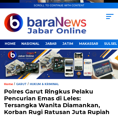
SCROLL TO CONTINUE WITH CONTENT
HOME
NASIONAL
JABAR
JATIM
MAKASSAR
SULSEL
/
/
Home
GARUT
HUKUM & KRIMINAL
Polres Garut Ringkus Pelaku
Pencurian Emas di Leles:
Tersangka Wanita Diamankan,
Korban Rugi Ratusan Juta Rupiah