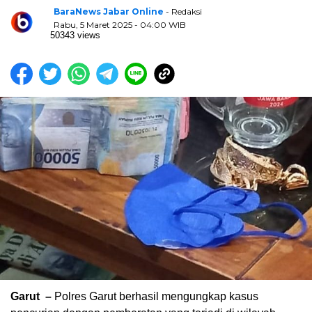
BaraNews Jabar Online
- Redaksi
Rabu, 5 Maret 2025 - 04:00 WIB
50343 views
Garut –
Polres Garut berhasil mengungkap kasus