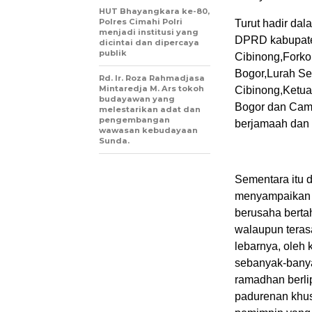
HUT Bhayangkara ke-80,
Polres Cimahi Polri
Turut hadir dal
menjadi institusi yang
DPRD kabupate
dicintai dan dipercaya
publik
Cibinong,Fork
Bogor,Lurah S
Rd. Ir. Roza Rahmadjasa
Mintaredja M. Ars tokoh
Cibinong,Ketua
budayawan yang
Bogor dan Cama
melestarikan adat dan
pengembangan
berjamaah dan d
wawasan kebudayaan
Sunda.
Sementara itu 
menyampaikan 
berusaha bert
walaupun teras
lebarnya, oleh 
sebanyak-banya
ramadhan berli
padurenan khu