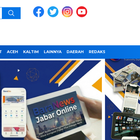
T
ACEH
KALTIM
LAINNYA
DAERAH
REDAKSI