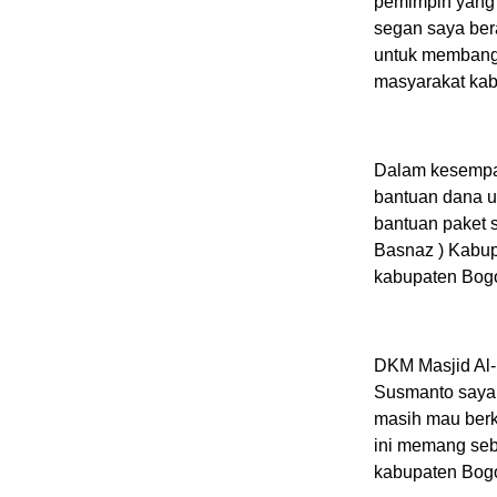
pemimpin yang 
segan saya ber
untuk membangu
masyarakat kab
Dalam kesempa
bantuan dana u
bantuan paket 
Basnaz ) Kabup
kabupaten Bogo
DKM Masjid Al-
Susmanto saya 
masih mau berk
ini memang seb
kabupaten Bogo