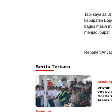
Tapi saya salu
kabupaten Bogo
bagus masih ma
menjadi bupati
Reporter: Ariyad
Berita Terbaru
Bandun
PERSIB 
2026 d
Gol Ba
Arema 
Bandung