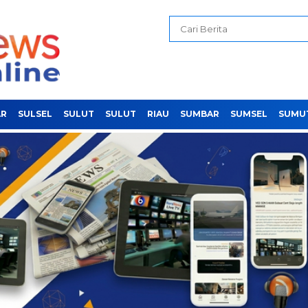
AR
SULSEL
SULUT
SULUT
RIAU
SUMBAR
SUMSEL
SUMU