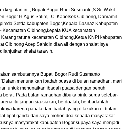
am kegiatan ini , Bupati Bogor Rudi Susmanto,S.Si, Wakil
n Bogor H.Agus Salim,LC, Kapolsek Cibinong, Danramil
opimda Setda kabupaten Bogor,Kepala Basnaz Kabupaten
e- Kecamatan Cibinong,kepala KUA kecamatan
 Karang taruna kecamatan Cibinong,Ketua KNPI kabupaten
t Cibinong Acep Sahidin diawali dengan shalat isya
ilanjutkan shalat tarawih.
dalam sambutannya Bupati Bogor Rudi Susmanto
“Dalam menunaikan ibadah puasa di bulan ramadhan, mari
ahan untuk menunaikan ibadah puasa dengan penuh
a berat. Pada bulan ramadhan dibuka pintu surga selebar-
karena itu jangan sia-siakan, berdoalah, beribadahlah
knya karena pahala dari ibadah yang dilakukan di bulan
pat-lipat ganda.dan saya mohon doa kepada masyarakat
susnya masyarakat kabupaten Bogor supaya saya menjadi