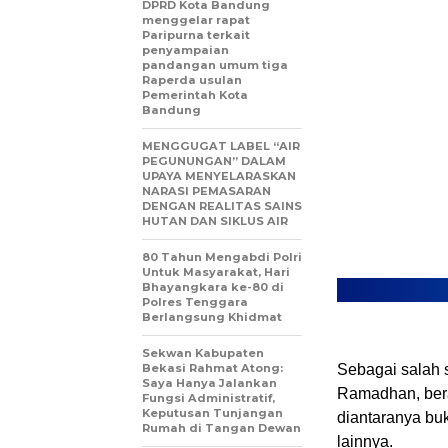
DPRD Kota Bandung
menggelar rapat
Paripurna terkait
penyampaian
pandangan umum tiga
Raperda usulan
Pemerintah Kota
Bandung
MENGGUGAT LABEL “AIR
PEGUNUNGAN” DALAM
UPAYA MENYELARASKAN
NARASI PEMASARAN
DENGAN REALITAS SAINS
HUTAN DAN SIKLUS AIR
80 Tahun Mengabdi Polri
Untuk Masyarakat, Hari
Bhayangkara ke-80 di
Polres Tenggara
Berlangsung Khidmat
Sekwan Kabupaten
Bekasi Rahmat Atong:
Sebagai salah s
Saya Hanya Jalankan
Ramadhan, bera
Fungsi Administratif,
Keputusan Tunjangan
diantaranya buk
Rumah di Tangan Dewan
lainnya.