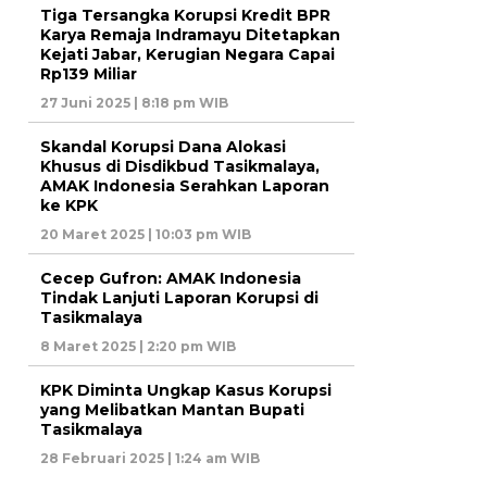
Tiga Tersangka Korupsi Kredit BPR
Karya Remaja Indramayu Ditetapkan
Kejati Jabar, Kerugian Negara Capai
Rp139 Miliar
27 Juni 2025 | 8:18 pm WIB
Skandal Korupsi Dana Alokasi
Khusus di Disdikbud Tasikmalaya,
AMAK Indonesia Serahkan Laporan
ke KPK
20 Maret 2025 | 10:03 pm WIB
Cecep Gufron: AMAK Indonesia
Tindak Lanjuti Laporan Korupsi di
Tasikmalaya
8 Maret 2025 | 2:20 pm WIB
KPK Diminta Ungkap Kasus Korupsi
yang Melibatkan Mantan Bupati
Tasikmalaya
28 Februari 2025 | 1:24 am WIB