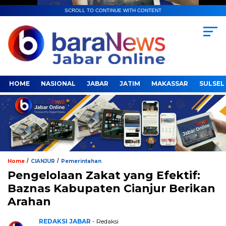
SCROLL TO CONTINUE WITH CONTENT
HOME
NASIONAL
JABAR
JATIM
MAKASSAR
SULSEL
/
/
Home
CIANJUR
Pemerintahan
Pengelolaan Zakat yang Efektif:
Baznas Kabupaten Cianjur Berikan
Arahan
REDAKSI JABAR
- Redaksi