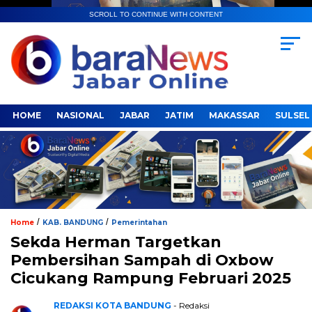
SCROLL TO CONTINUE WITH CONTENT
HOME
NASIONAL
JABAR
JATIM
MAKASSAR
SULSEL
/
/
Home
KAB. BANDUNG
Pemerintahan
Sekda Herman Targetkan
Pembersihan Sampah di Oxbow
Cicukang Rampung Februari 2025
REDAKSI KOTA BANDUNG
- Redaksi